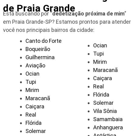
de Praia Grande
Está buscando por “
dedetização próxima de mim
”
em Praia Grande-SP?
Estamos prontos para atender
você nos principais bairros da cidade:
Canto do Forte
Ocian
Boqueirão
Tupi
Guilhermina
Mirim
Aviação
Maracanã
Ocian
Caiçara
Tupi
Real
Mirim
Flórida
Maracanã
Solemar
Caiçara
Vila Sônia
Real
Samambaia
Flórida
Anhanguera
Solemar
Antártica